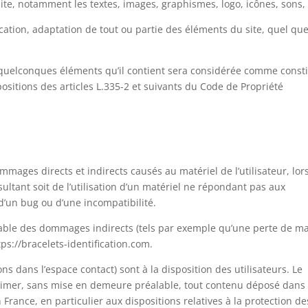
site, notamment les textes, images, graphismes, logo, icônes, sons, l
ation, adaptation de tout ou partie des éléments du site, quel que 
s quelconques éléments qu’il contient sera considérée comme consti
sitions des articles L.335-2 et suivants du Code de Propriété
mages directs et indirects causés au matériel de l’utilisateur, lor
ésultant soit de l’utilisation d’un matériel ne répondant pas aux
 d’un bug ou d’une incompatibilité.
able des dommages indirects (tels par exemple qu’une perte de m
tps://bracelets-identification.com.
ns dans l’espace contact) sont à la disposition des utilisateurs. Le
primer, sans mise en demeure préalable, tout contenu déposé dans 
 France, en particulier aux dispositions relatives à la protection de