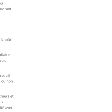
ou
ue soit
 6 août
édiaire
teur.
de
rsqu’il
on ou non
chiers et
ux
ité avec