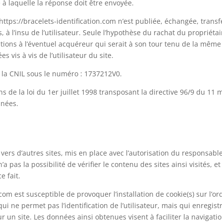
e à laquelle la réponse doit être envoyée.
https://bracelets-identification.com n’est publiée, échangée, transf
 l’insu de l’utilisateur. Seule l’hypothèse du rachat du propriétai
ations à l’éventuel acquéreur qui serait à son tour tenu de la même
 vis à vis de l’utilisateur du site.
 à la CNIL sous le numéro : 1737212V0.
 de la loi du 1er juillet 1998 transposant la directive 96/9 du 11 
nnées.
vers d’autres sites, mis en place avec l’autorisation du responsabl
pas la possibilité de vérifier le contenu des sites ainsi visités, et
 fait.
.com est susceptible de provoquer l’installation de cookie(s) sur l’o
, qui ne permet pas l’identification de l’utilisateur, mais qui enregist
r un site. Les données ainsi obtenues visent à faciliter la navigati