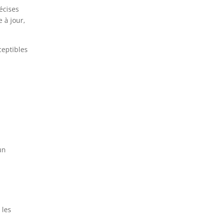
écises
 à jour,
ceptibles
un
 les