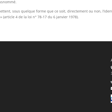
e susnommé.
ettent, sous quelque forme que ce soit, directement ou non, l’ident
article 4 de la loi n° 78-17 du 6 janvier 1978).