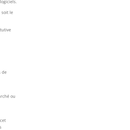
ogiciels.
soit le
tutive
s de
arché ou
cet
s