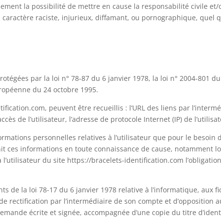
ement la possibilité de mettre en cause la responsabilité civile et/
caractère raciste, injurieux, diffamant, ou pornographique, quel q
égées par la loi n° 78-87 du 6 janvier 1978, la loi n° 2004-801 du
Européenne du 24 octobre 1995.
ntification.com, peuvent être recueillis : l’URL des liens par l’interm
cès de l’utilisateur, l’adresse de protocole Internet (IP) de l’utilisa
ormations personnelles relatives à l’utilisateur que pour le besoin 
urnit ces informations en toute connaissance de cause, notamment lo
 l’utilisateur du site https://bracelets-identification.com l’obligati
 de la loi 78-17 du 6 janvier 1978 relative à l’informatique, aux fi
, de rectification par l’intermédiaire de son compte et d’opposition a
emande écrite et signée, accompagnée d’une copie du titre d’ident