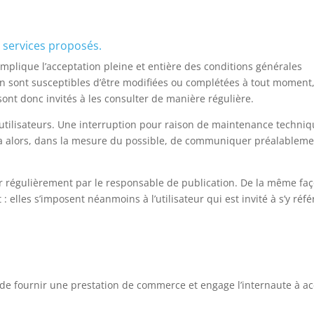
s services proposés.
m implique l’acceptation pleine et entière des conditions générales
tion sont susceptibles d’être modifiées ou complétées à tout moment,
 sont donc invités à les consulter de manière régulière.
utilisateurs. Une interruption pour raison de maintenance techni
rcera alors, dans la mesure du possible, de communiquer préalablem
our régulièrement par le responsable de publication. De la même faç
elles s’imposent néanmoins à l’utilisateur qui est invité à s’y réfé
et de fournir une prestation de commerce et engage l’internaute à a