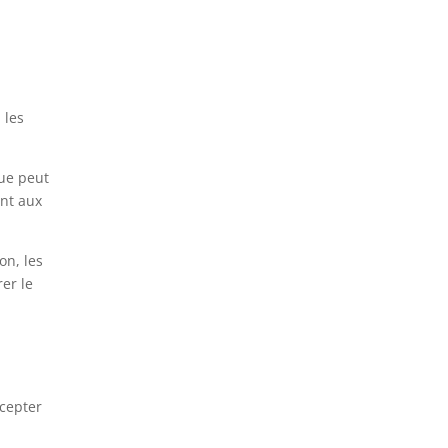
 les
que peut
ent aux
on, les
rer le
ccepter