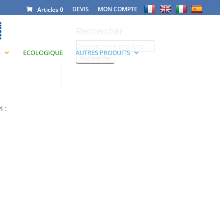
DEVIS
MON COMPTE
Articles 0
Rechercher
Recherche
S
ECOLOGIQUE
AUTRES PRODUITS
pour :
Recherche
i :