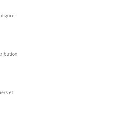
onfigurer
tribution
iers et