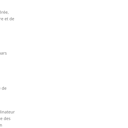
érée,
re et de
mars
e de
rdinateur
re des
on