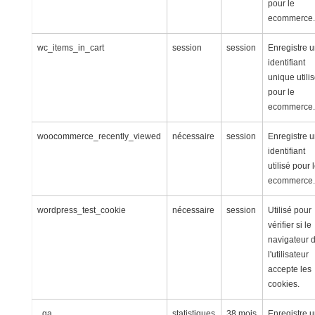
pour le
ecommerce.
wc_items_in_cart
session
session
Enregistre 
identifiant
unique utili
pour le
ecommerce.
woocommerce_recently_viewed
nécessaire
session
Enregistre 
identifiant
utilisé pour 
ecommerce.
wordpress_test_cookie
nécessaire
session
Utilisé pour
vérifier si le
navigateur 
l'utilisateur
accepte les
cookies.
_ga
statistiques
38 mois
Enregistre 