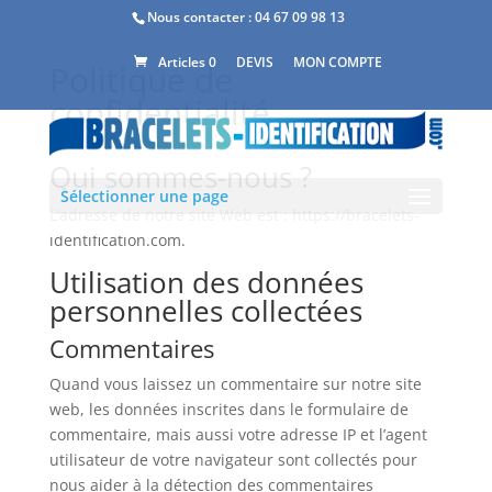
Nous contacter :
04 67 09 98 13
DEVIS
MON COMPTE
Articles 0
Politique de
confidentialité
Qui sommes-nous ?
Sélectionner une page
L’adresse de notre site Web est : https://bracelets-
identification.com.
Utilisation des données
personnelles collectées
Commentaires
Quand vous laissez un commentaire sur notre site
web, les données inscrites dans le formulaire de
commentaire, mais aussi votre adresse IP et l’agent
utilisateur de votre navigateur sont collectés pour
nous aider à la détection des commentaires