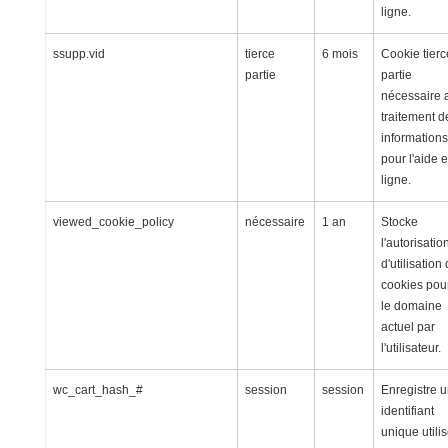
ligne.
ssupp.vid
tierce
6 mois
Cookie tierc
partie
partie
nécessaire 
traitement d
informations
pour l'aide 
ligne.
viewed_cookie_policy
nécessaire
1 an
Stocke
l'autorisatio
d'utilisation
cookies pou
le domaine
actuel par
l'utilisateur.
wc_cart_hash_#
session
session
Enregistre 
identifiant
unique utili