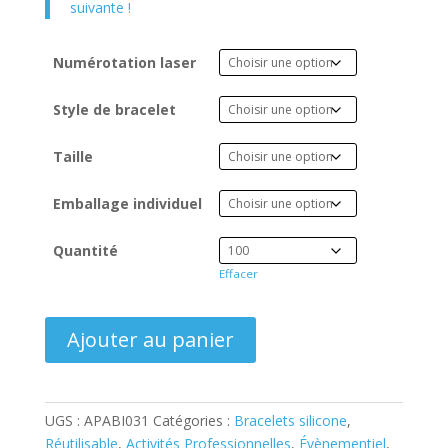
suivante !
Numérotation laser
Style de bracelet
Taille
Emballage individuel
Quantité
Effacer
quantité
Ajouter au panier
de
Bracelet
Silicone
Imprimé
UGS :
APABI031
Catégories :
Bracelets silicone
,
12mm
Réutilisable
,
Activités Professionnelles
,
Évènementiel
,