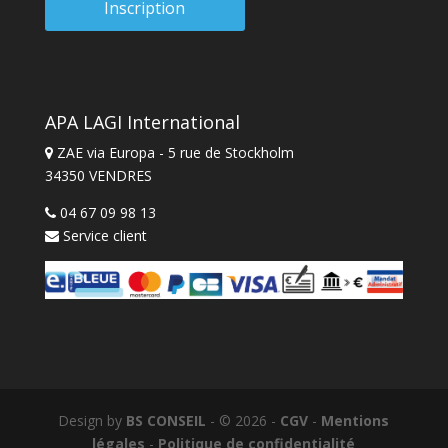
APA LAGI International
ZAE via Europa - 5 rue de Stockholm
34350 VENDRES
04 67 09 98 13
Service client
Design by
BS CONSEIL
- © 2026 -
CGV
-
Mentions
légales
-
Politique de confidentialité