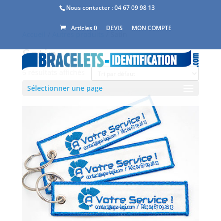
Nous contacter :
04 67 09 98 13
DEVIS
MON COMPTE
Articles 0
Accueil
/
Autres produits
/ Satin
Satin
6 résultats affichés
Sélectionner une page