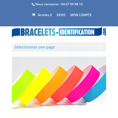
Nous contacter :
04 67 09 98 13
DEVIS
MON COMPTE
Articles 0
Accueil
/ Bracelets Laser
Bracelets Laser
Voici le seul résultat
Sélectionner une page