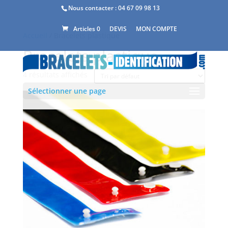
Nous contacter :
04 67 09 98 13
DEVIS
MON COMPTE
Articles 0
Accueil
/ Bracelets plastique
Bracelets plastique
4 résultats affichés
Sélectionner une page