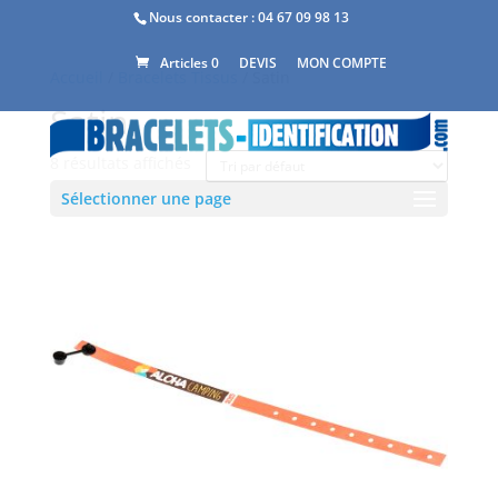
Nous contacter :
04 67 09 98 13
DEVIS
MON COMPTE
Articles 0
Accueil
/
Bracelets Tissus
/ Satin
Satin
8 résultats affichés
Sélectionner une page