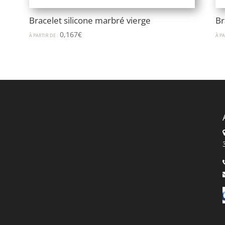
Bracelet silicone marbré vierge
Br
0,167
€
À PARTIR DE :
À PA