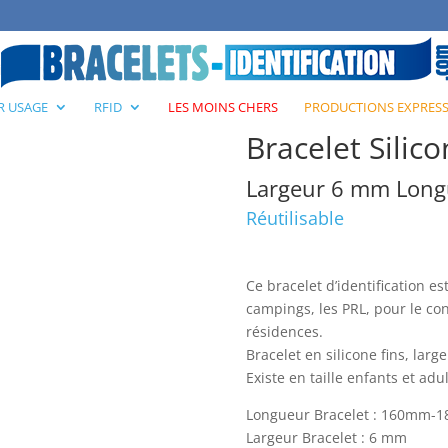
Fin Vierge
R USAGE
RFID
LES MOINS CHERS
PRODUCTIONS EXPRES
Bracelet Silico
Largeur 6 mm Lon
Réutilisable
Ce bracelet d’identification es
campings, les PRL, pour le cont
résidences.
Bracelet en silicone fins, larg
Existe en taille enfants et adul
Longueur Bracelet : 160m
Largeur Bracelet : 6 mm