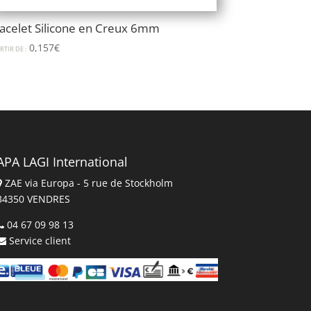
acelet Silicone en Creux 6mm
0,157
€
RTIR DE :
APA LAGI International
ZAE via Europa - 5 rue de Stockholm
34350 VENDRES
04 67 09 98 13
Service client