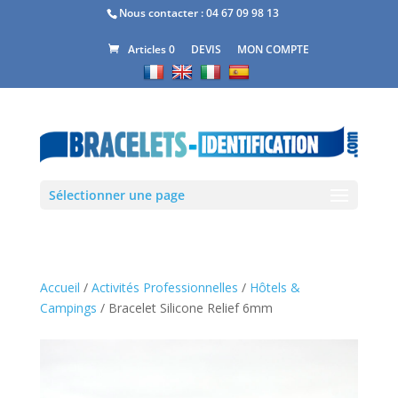
Nous contacter :
04 67 09 98 13
DEVIS
MON COMPTE
Articles 0
Sélectionner une page
Accueil
/
Activités Professionnelles
/
Hôtels &
Campings
/ Bracelet Silicone Relief 6mm