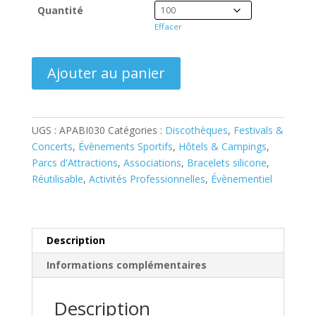
Quantité
Effacer
quantité
Ajouter au panier
de
Bracelet
Silicone
Relief
UGS :
APABI030
Catégories :
Discothèques
,
Festivals &
6mm
Concerts
,
Évènements Sportifs
,
Hôtels & Campings
,
Parcs d'Attractions
,
Associations
,
Bracelets silicone
,
Réutilisable
,
Activités Professionnelles
,
Évènementiel
Description
Informations complémentaires
Description