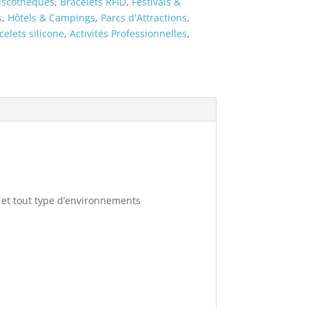
iscothèques
,
Bracelets RFID
,
Festivals &
s
,
Hôtels & Campings
,
Parcs d'Attractions
,
celets silicone
,
Activités Professionnelles
,
s et tout type d’environnements