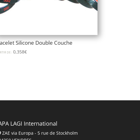
acelet Silicone Double Couche
0,358
€
RTIR DE :
APA LAGI International
ZAE via Europa - 5 rue de Stockholm