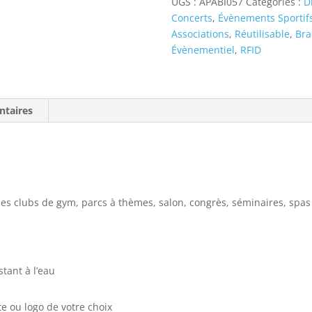
UGS :
APABI057
Catégories :
D
RFID
Concerts
,
Évènements Sportif
Associations
,
Réutilisable
,
Bra
Évènementiel
,
RFID
ntaires
r les clubs de gym, parcs à thèmes, salon, congrès, séminaires, spa
stant à l’eau
te ou logo de votre choix