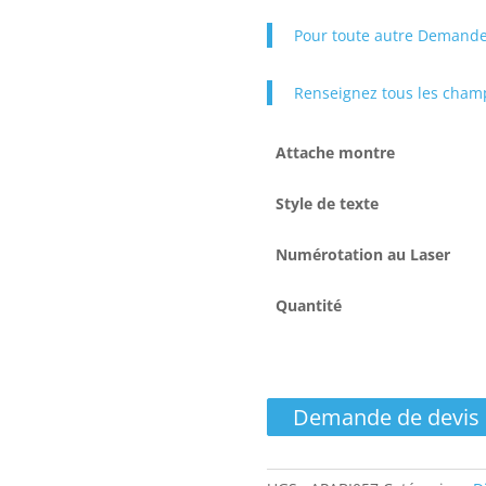
Pour toute autre Demande
Renseignez tous les champ
Attache montre
Style de texte
Numérotation au Laser
Quantité
quantité
de
Demande de devis
Bracelet
Silicone
Montre