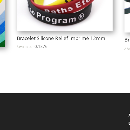
Bracelet Silicone Relief Imprimé 12mm
Br
0,187
€
À PARTIR DE :
À PA