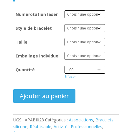
Numérotation laser
Style de bracelet
Taille
Emballage individuel
Quantité
Effacer
quantité
Ajouter au panier
de
Bracelet
Silicone
Relief
UGS :
APABI028
Catégories :
Associations
,
Bracelets
Imprimé
silicone
,
Réutilisable
,
Activités Professionnelles
,