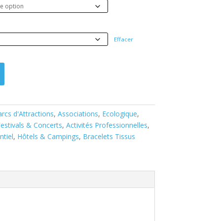
Effacer
rcs d'Attractions
,
Associations
,
Ecologique
,
estivals & Concerts
,
Activités Professionnelles
,
tiel
,
Hôtels & Campings
,
Bracelets Tissus