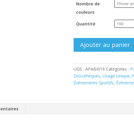
Nombre de
couleurs
Quantité
quantité
Ajouter au panier
de
Bracelet
Tissu
Ecologique
UGS :
APABI019
Catégories :
Pa
en
Discothèques
,
Usage Unique
,
F
Bambou
Évènements Sportifs
,
Évènemen
entaires