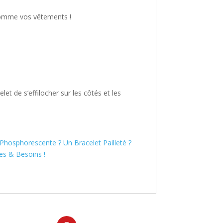
u comme vos vêtements !
et de s’effilocher sur les côtés et les
hosphorescente ? Un Bracelet Pailleté ?
es & Besoins !