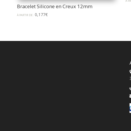
À PA
Bracelet Silicone en Creux 12mm
0,177
€
À PARTIR DE :