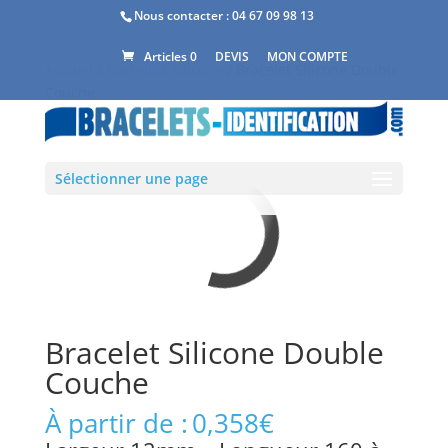
Nous contacter :
04 67 09 98 13
DEVIS
MON COMPTE
Articles 0
Accueil
/
Bracelets silicone
/ Bracelet Silicone Double
Couche
Sélectionner une page
Bracelet Silicone Double
Couche
À partir de :
0,358
€