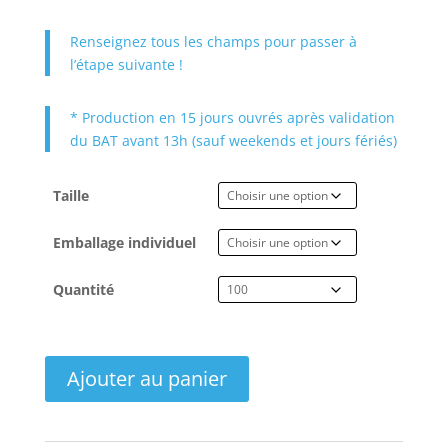
Renseignez tous les champs pour passer à
l’étape suivante !
* Production en 15 jours ouvrés après validation
du BAT avant 13h (sauf weekends et jours fériés)
Taille
Emballage individuel
Quantité
quantité
Ajouter au panier
de
Bracelet
Silicone