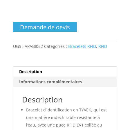
quantité
de
Demande de devis
Bracelet
Tyvek
19mm
UGS :
APABI062
Catégories :
Bracelets RFID
,
RFID
avec
marquage
et
puce
Description
RFID
EV1
Informations complémentaires
-
48H
Description
Bracelet d’identification en TYVEK, qui est
une matière indéchirable résistante à
l’eau, avec une puce RFID EV1 collée au