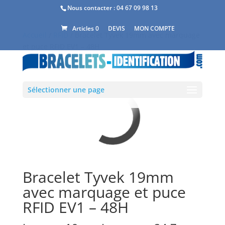
Nous contacter :
04 67 09 98 13
DEVIS
MON COMPTE
Articles 0
Accueil
/
RFID
/ Bracelet Tyvek 19mm avec marquage
et puce RFID EV1 – 48H
Sélectionner une page
Bracelet Tyvek 19mm
avec marquage et puce
RFID EV1 – 48H