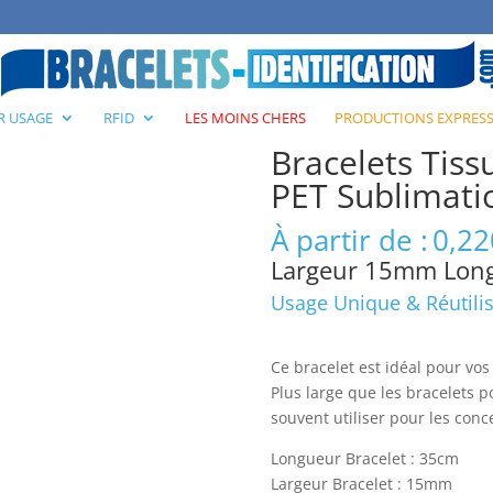
ues
/ Bracelets Tissu Polyester Recyclé PET Sublimation Festival
R USAGE
RFID
LES MOINS CHERS
PRODUCTIONS EXPRES
Bracelets Tiss
PET Sublimatio
À partir de :
0,22
Largeur 15mm Lon
Usage Unique & Réutili
Ce bracelet est idéal pour vos 
Plus large que les bracelets po
souvent utiliser pour les conc
Longueur Bracelet : 35cm
Largeur Bracelet : 15mm