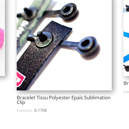
Br
À PA
Bracelet Tissu Polyester Epais Sublimation
Clip
0,170
€
À PARTIR DE :