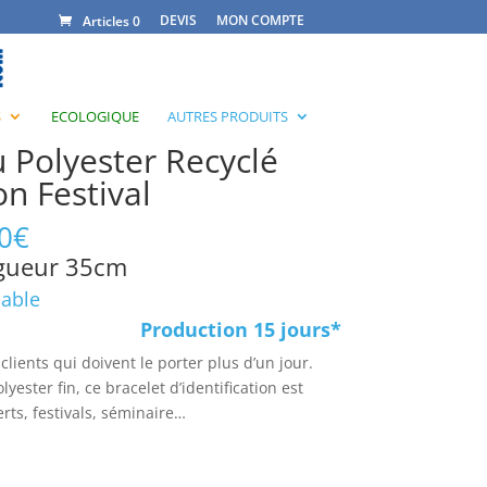
DEVIS
MON COMPTE
Articles 0
S
ECOLOGIQUE
AUTRES PRODUITS
u Polyester Recyclé
n Festival
0
€
gueur 35cm
sable
Production 15 jours*
clients qui doivent le porter plus d’un jour.
lyester fin, ce bracelet d’identification est
erts, festivals, séminaire…