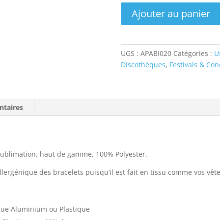
quantité
Ajouter au panier
de
Bracelets
Tissu
Polyester
UGS :
APABI020
Catégories :
U
Recyclé
Discothèques
,
Festivals & Con
PET
Sublimation
Festival
ntaires
) sublimation, haut de gamme, 100% Polyester.
llergénique des bracelets puisqu’il est fait en tissu comme vos vêt
gue Aluminium ou Plastique