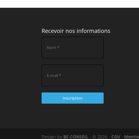
Recevoir nos informations
Design by
BS CONSEIL
- © 2026 -
CGV
-
Mentio