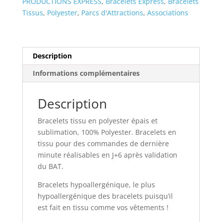
EXPRESS
PRODUCTIONS EXPRESS
,
Bracelets Express
,
Bracelets
J+6
Tissus
,
Polyester
,
Parcs d'Attractions
,
Associations
Description
Informations complémentaires
Description
Bracelets tissu en polyester épais et
sublimation, 100% Polyester. Bracelets en
tissu pour des commandes de dernière
minute réalisables en J+6 après validation
du BAT.
Bracelets hypoallergénique, le plus
hypoallergénique des bracelets puisqu’il
est fait en tissu comme vos vêtements !