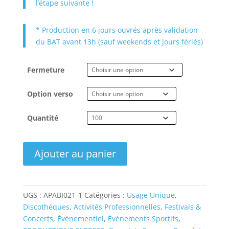
l’étape suivante !
* Production en 6 jours ouvrés après validation
du BAT avant 13h (sauf weekends et jours fériés)
Fermeture
Option verso
Quantité
quantité
Ajouter au panier
de
Bracelet
Tissu
Polyester
UGS :
APABI021-1
Catégories :
Usage Unique
,
Epais
Discothèques
,
Activités Professionnelles
,
Festivals &
-
Concerts
,
Évènementiel
,
Évènements Sportifs
,