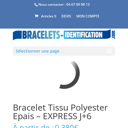
Nous contacter :
04 67 09 98 13
DEVIS
MON COMPTE
Articles 0
Accueil
/
Activités Professionnelles
/
Festivals &
Concerts
/ Bracelet Tissu Polyester Epais – EXPRESS
J+6
Sélectionner une page
Bracelet Tissu Polyester
Epais – EXPRESS J+6
À partir de :
0,380
€