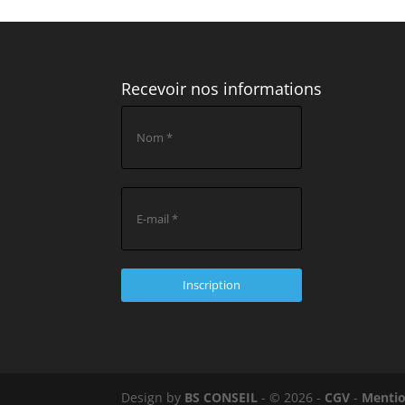
Recevoir nos informations
Design by
BS CONSEIL
- © 2026 -
CGV
-
Mentio