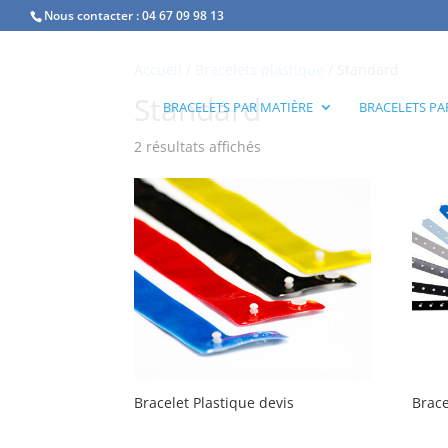
Nous contacter :
04 67 09 98 13
Accueil
/
Bracelets plastique
/ Standard
Standard
BRACELETS PAR MATIÈRE
BRACELETS PA
2 résultats affichés
Bracelet Plastique devis
Brace