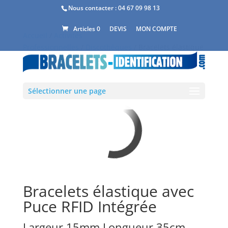
Nous contacter :
04 67 09 98 13
DEVIS
MON COMPTE
Articles 0
Accueil
/
Activités
Professionnelles
/
Discothèques
/ Bracelets élastique
avec Puce RFID Intégrée
Sélectionner une page
Bracelets élastique avec
Puce RFID Intégrée
Largeur 15mm Longueur 35cm