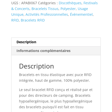
UGS :
APABI067
Catégories :
Discothèques
,
Festivals
Puce
& Concerts
,
Bracelets Tissus
,
Polyester
,
Usage
RFID
Unique
,
Activités Professionnelles
,
Évènementiel
,
Intégrée
RFID
,
Bracelets RFID
Description
Informations complémentaires
Description
Bracelets en tissu élastique avec puce RFID
intégrée, haut de gamme, 100% polyester.
Le seul bracelet RFID conçu et réalisé par et
pour des directeurs de camping. Bracelets
hypoallergénique, le plus hypoallergénique
des bracelets puisqu’il est fait en tissu